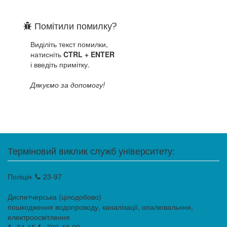
Помітили помилку?
Виділіть текст помилки,
натисніть
CTRL + ENTER
і введіть примітку.
Дякуємо за допомогу!
Терміновий виклик служб університету:
Поліція
23-97
Диспетчерська (цілодобово)
пошкодження водопроводу, каналізації, опалювальння,
електроосвітлення